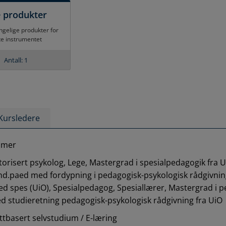
e produkter
engelige produkter for
te instrumentet
Antall: 1
Kursledere
timer
torisert psykolog, Lege, Mastergrad i spesialpedagogik fra U
nd.paed med fordypning i pedagogisk-psykologisk rådgivni
ed spes (UiO), Spesialpedagog, Spesiallærer, Mastergrad i 
d studieretning pedagogisk-psykologisk rådgivning fra UiO
ttbasert selvstudium / E-læring