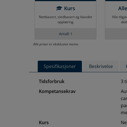
Kurs
All
Nettbasert, stedbasert og blandet
Alle tilgj
opplæring
det
Antall: 1
Alle priser er eksklusive moms.
Spesifikasjoner
Beskrivelse
Tidsforbruk
3 
Kompetansekrav
Au
ca
pa
me
Kurs
Ne