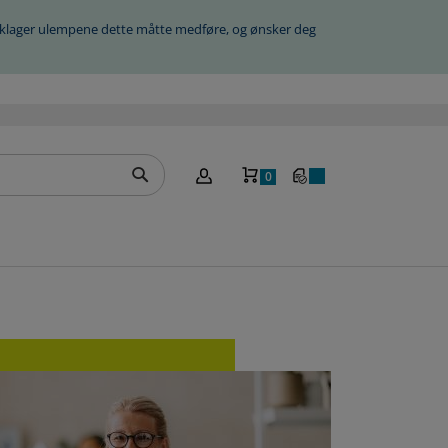
beklager ulempene dette måtte medføre, og ønsker deg
Handlekurv
0