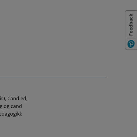
iO, Cand.ed,
ng og cand
pedagogikk