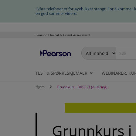
ℹ Våre telefoner er for øyeblikket stengt. For å komme i 
en god sommer videre.
Pearson Clinical & Talent Assessment
Hopp
til
innhold
TEST & SPØRRESKJEMAER
WEBINARER, KU
Hjem
Grunnkurs i BASC-3 (e-læring)
Grunnkurs i 