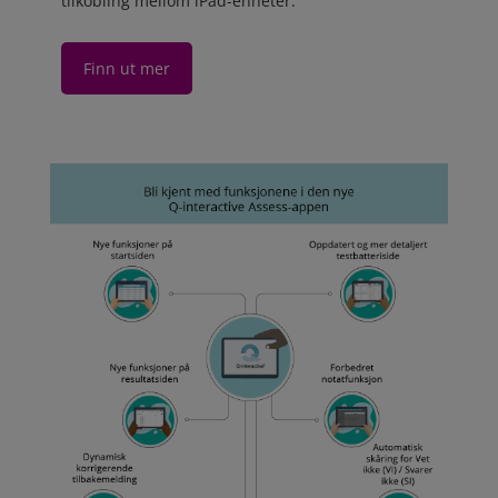
tilkobling mellom iPad-enheter.
Finn ut mer