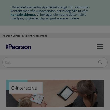
ℹ Våre telefoner er for øyeblikket stengt. For å komme i
kontakt med vår kundeservice, ber vi deg fylle ut vårt
kontaktskjema
. Vi beklager ulempene dette måtte
medføre, og ønsker deg en god sommer videre.
Pearson Clinical & Talent Assessment
Na
Hopp
av/
til
innhold