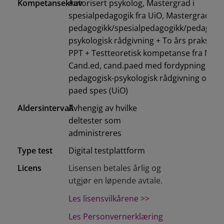
Kompetansekrav
Autorisert psykolog, Mastergrad i
spesialpedagogik fra UiO, Mastergrad i
pedagogikk/spesialpedagogikk/pedagogis
psykologisk rådgivning + To års praksis fr
PPT + Testteoretisk kompetanse fra NTN
Cand.ed, cand.paed med fordypning i
pedagogisk-psykologisk rådgivning og ca
paed spes (UiO)
Aldersintervall
Avhengig av hvilke
deltester som
administreres
Type test
Digital testplattform
Licens
Lisensen betales årlig og
utgjør en løpende avtale.
Les lisensvilkårene >>
Les Personvernerklæring