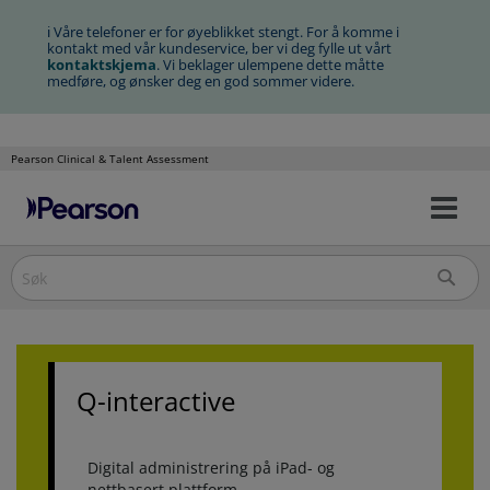
ℹ Våre telefoner er for øyeblikket stengt. For å komme i
kontakt med vår kundeservice, ber vi deg fylle ut vårt
kontaktskjema
. Vi beklager ulempene dette måtte
medføre, og ønsker deg en god sommer videre.
Pearson Clinical & Talent Assessment
Na
Hopp
av/
til
innhold
Q-interactive
Digital administrering på iPad- og
nettbasert plattform.