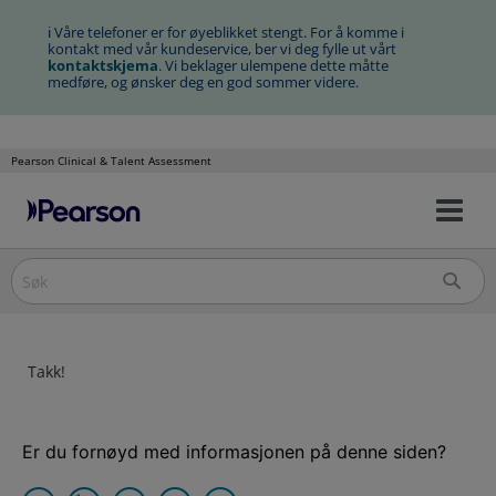
ℹ Våre telefoner er for øyeblikket stengt. For å komme i
kontakt med vår kundeservice, ber vi deg fylle ut vårt
kontaktskjema
. Vi beklager ulempene dette måtte
medføre, og ønsker deg en god sommer videre.
Pearson Clinical & Talent Assessment
Na
Hopp
av/
til
innhold
Takk!