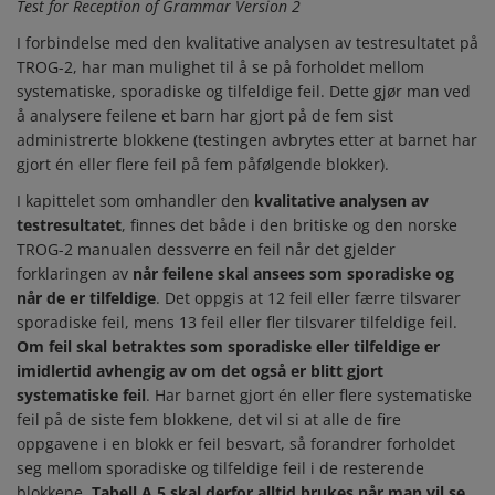
Test for Reception of Grammar Version 2
I forbindelse med den kvalitative analysen av testresultatet på
TROG-2, har man mulighet til å se på forholdet mellom
systematiske, sporadiske og tilfeldige feil. Dette gjør man ved
å analysere feilene et barn har gjort på de fem sist
administrerte blokkene (testingen avbrytes etter at barnet har
gjort én eller flere feil på fem påfølgende blokker).
I kapittelet som omhandler den
kvalitative analysen av
testresultatet
, finnes det både i den britiske og den norske
TROG-2 manualen dessverre en feil når det gjelder
forklaringen av
når feilene skal ansees som sporadiske og
når de er tilfeldige
. Det oppgis at 12 feil eller færre tilsvarer
sporadiske feil, mens 13 feil eller fler tilsvarer tilfeldige feil.
Om feil skal betraktes som sporadiske eller tilfeldige er
imidlertid avhengig av om det også er blitt gjort
systematiske feil
. Har barnet gjort én eller flere systematiske
feil på de siste fem blokkene, det vil si at alle de fire
oppgavene i en blokk er feil besvart, så forandrer forholdet
seg mellom sporadiske og tilfeldige feil i de resterende
blokkene.
Tabell A.5 skal derfor alltid brukes når man vil se