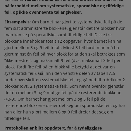
på forholdet mellom systematiske, sporadiske og tilfeldige
feil, og ikke ovennevnte tallangivelser
.
Eksempelvis:
Om barnet har gjort to systematiske feil på de
fem sist administrerte blokkene, gjenstår det tre blokker hvor
man kan se på sporadiske samt tilfeldige feil. Disse tre
blokkene inneholder totalt 12 oppgaver, hvor barnet kan ha
gjort mellom 3 og 9 feil totalt. Minst 3 feil fordi man må ha
gjort minst én feil på hver blokk for at den skal betraktes som
”ikke mestret”, og maksimalt 9 feil (dvs. maksimalt 3 feil per
blokk, fordi fire feil på en blokk ville betydd at det var en
systematisk feil). Gå inn i den venstre delen av tabell A.5
under overskriften systematiske feil, og gå ned til rubrikken 2
blokker (dvs. 2 systematiske feil). Som nevnt ovenfor gjenstår
det da mellom 3 og 9 mulige feil på de resterende blokkene
(+3-9). Om barnet har gjort mellom 3 og 5 feil på de
resterende blokkene dreier det seg om sporadiske feil, og har
han eller hun gjort mellom 6 og 9 feil dreier det seg om
tilfeldige feil.
Protokollen er blitt oppdatert, for å tydeliggjøre