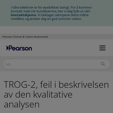
ℹ Våre telefoner er for øyeblikket stengt. For å komme i
kontakt med vår kundeservice, ber vi deg fylle ut vårt
kontaktskjema
. Vi beklager ulempene dette måtte
medføre, og ønsker deg en god sommer videre.
Pearson Clinical & Talent Assessment
Na
Hopp
av/
til
innhold
TROG-2, feil i beskrivelsen
av den kvalitative
analysen