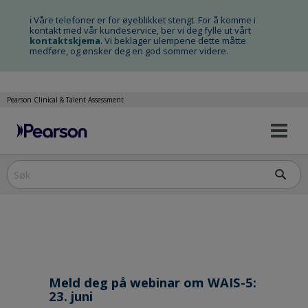
ℹ Våre telefoner er for øyeblikket stengt. For å komme i
kontakt med vår kundeservice, ber vi deg fylle ut vårt
kontaktskjema
. Vi beklager ulempene dette måtte
medføre, og ønsker deg en god sommer videre.
Pearson Clinical & Talent Assessment
Na
Hopp
av
til
innhold
Meld deg på webinar om WAIS-5:
23. juni