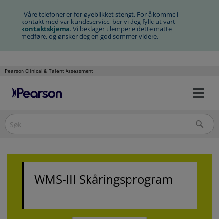
ℹ Våre telefoner er for øyeblikket stengt. For å komme i
kontakt med vår kundeservice, ber vi deg fylle ut vårt
kontaktskjema
. Vi beklager ulempene dette måtte
medføre, og ønsker deg en god sommer videre.
Pearson Clinical & Talent Assessment
Na
Hopp
av/
til
innhold
WMS-III Skåringsprogram