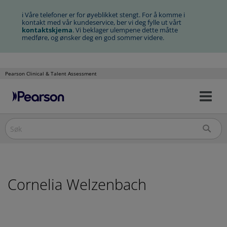
ℹ Våre telefoner er for øyeblikket stengt. For å komme i
kontakt med vår kundeservice, ber vi deg fylle ut vårt
kontaktskjema
. Vi beklager ulempene dette måtte
medføre, og ønsker deg en god sommer videre.
Pearson Clinical & Talent Assessment
Na
Hopp
av/
til
innhold
Cornelia Welzenbach