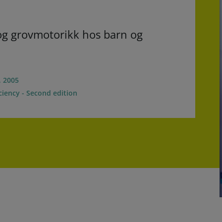
- og grovmotorikk hos barn og
, 2005
ciency - Second edition