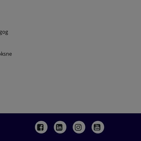
agog
oksne