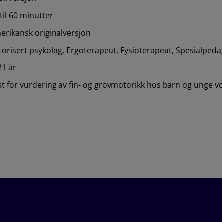
til 60 minutter
erikansk originalversjon
torisert psykolog, Ergoterapeut, Fysioterapeut, Spesialped
21 år
st for vurdering av fin- og grovmotorikk hos barn og unge v