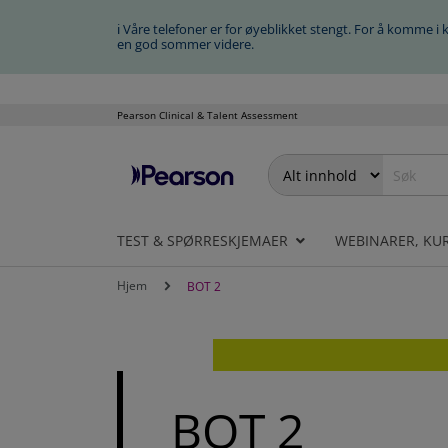
ℹ Våre telefoner er for øyeblikket stengt. For å komme i 
en god sommer videre.
Pearson Clinical & Talent Assessment
Hopp
til
innhold
TEST & SPØRRESKJEMAER
WEBINARER, KU
Hjem
BOT 2
BOT 2