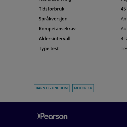
Tidsforbruk
45 
Språkversjon
Am
Kompetansekrav
Au
Aldersintervall
4–
Type test
Te
BARN OG UNGDOM
MOTORIKK