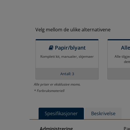
Velg mellom de ulike alternativene
Papir/blyant
All
Komplett kit, manualer, skjemaer
Alle tilgj
det
Antall: 3
Alle priser er eksklusive moms.
* Forbruksmateriell
Spesifikasjoner
Beskrivelse
Administrering
Pa