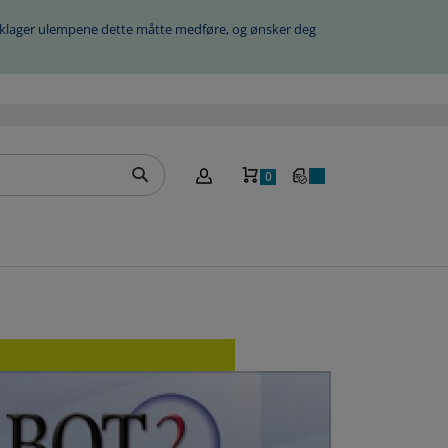
beklager ulempene dette måtte medføre, og ønsker deg
Handlekurv
0