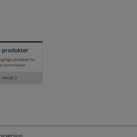
e produkter
engelige produkter for
te instrumentet
Antall: 3
pirversjon