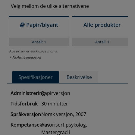
Velg mellom de ulike alternativene
Papir/blyant
Alle produkter
Antall: 1
Antall: 1
Alle priser er eksklusive moms.
* Forbruksmateriell
Spesifikasjoner
Beskrivelse
Administrering
Papirversjon
Tidsforbruk
30 minutter
Språkversjon
Norsk versjon, 2007
Kompetansekrav
Autorisert psykolog,
Mastergrad i