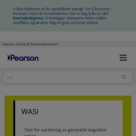
ℹ Våre telefoner er for øyeblikket stengt. For å komme i
kontakt med vår kundeservice, ber vi deg fylle ut vårt
kontaktskjema
. Vi beklager ulempene dette måtte
medføre, og ønsker deg en god sommer videre.
Pearson Clinical & Talent Assessment
Na
Hopp
av/
til
innhold
WASI
Test for vurdering av generelle kognitive
evner.