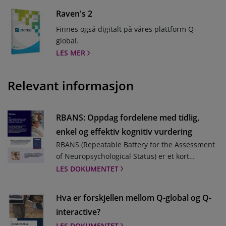
Raven's 2
Finnes også digitalt på våres plattform Q-
global.
LES MER
Relevant informasjon
RBANS: Oppdag fordelene med tidlig,
enkel og effektiv kognitiv vurdering
RBANS (Repeatable Battery for the Assessment
of Neuropsychological Status) er et kort
individuelt administrert screeningverktøy som
LES DOKUMENTET
gir et oversiktlig bilde av kognitive funksjoner
innen flere domener. I denne artikkelen møter
Hva er forskjellen mellom Q-global og Q-
vi nevropsykologen Aron Sjöberg som anbefaler
interactive?
bruk av RBANS ved tidlig diagnostisering og
LES DOKUMENTET
tilpasset behandlingsplanlegging.