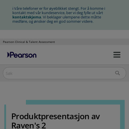
ℹ Våre telefoner er for øyeblikket stengt. For å komme i
kontakt med vår kundeservice, ber vi deg fylle ut vårt
kontaktskjema
. Vi beklager ulempene dette måtte
medføre, og ønsker deg en god sommer videre.
Pearson Clinical & Talent Assessment
Na
Hopp
av/
til
innhold
Produktpresentasjon av
Raven's 2