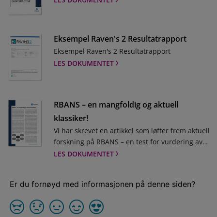
Eksempel Raven's 2 Resultatrapport
Eksempel Raven's 2 Resultatrapport
LES DOKUMENTET
RBANS – en mangfoldig og aktuell
klassiker!
Vi har skrevet en artikkel som løfter frem aktuell
forskning på RBANS – en test for vurdering av
kognitiv fungering hos voksne. Hvordan kan
LES DOKUMENTET
amerikanske normer påvirke resultater hvis en
norsk pasientgruppe testes med RBANS? Finnes
det belegg for å bruke validitetsindikatorer?
RBANS er et av de mest anerkjente og forsket
på verktøyene for nevrokognitiv screening og