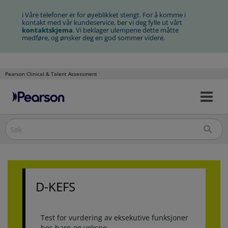
ℹ Våre telefoner er for øyeblikket stengt. For å komme i
kontakt med vår kundeservice, ber vi deg fylle ut vårt
kontaktskjema
. Vi beklager ulempene dette måtte
medføre, og ønsker deg en god sommer videre.
Pearson Clinical & Talent Assessment
Na
Hopp
av/
til
innhold
D-KEFS
Test for vurdering av eksekutive funksjoner
hos barn og voksne.