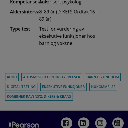
Kompetansekrav
Autorisert psykolog
Aldersintervall
8–89 år (D-KEFS Ordtak 16–
89 år)
Type test
Test for vurdering av
eksekutive funksjoner hos
barn og voksne
ADHD
AUTISMESPEKTERFORSTYRRELSER
BARN OG UNGDOM
DIGITAL TESTING
EKSEKUTIVE FUNKSJONER
HUKOMMELSE
KOMBINER RAVENS'2, D-KEFS & RBANS