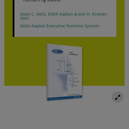
Dean C. Delis, Edith Kaplan & Joel H. Kramer,
2001
Delis–Kaplan Executive Function System