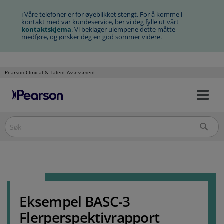
ℹ Våre telefoner er for øyeblikket stengt. For å komme i
kontakt med vår kundeservice, ber vi deg fylle ut vårt
kontaktskjema
. Vi beklager ulempene dette måtte
medføre, og ønsker deg en god sommer videre.
Pearson Clinical & Talent Assessment
Na
Hopp
av/
til
innhold
Eksempel BASC-3
Flerperspektivrapport